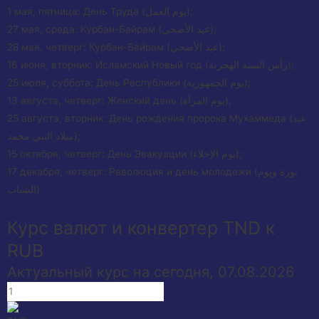
1 мая, пятница: День Труда (يوم العمل);
27 мая, среда: Курбан-Байрам (عيد الأضحى);
28 мая, четверг: Курбан-Байрам (عيد الأضحى);
16 июня, вторник: Исламский Новый год (رأس السنة الهجرية);
25 июля, суббота: День Республики (يوم الجمهورية);
13 августа, четверг: Женский день (يوم المرأة);
25 августа, вторник: День рождения пророка Мухаммеда (عيد
ميلاد النبي محمد);
15 октября, четверг: День Эвакуации (يوم الإخلاء);
17 декабря, четверг: Революция и день молодежи (ثورة ويوم
الشباب).
Курс валют и конвертер TND к
RUB
Актуальный курс на сегодня, 07.08.2026