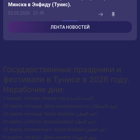
Минска в Энфиду (Тунис).
02.05.2026
21:49
ЛЕНТА НОВОСТЕЙ
Государственные праздники и
фестивали в Тунисе в 2026 году.
Нерабочие дни:
1 января, четверг: Новый год (السنة الجديدة);
20 марта, пятница: День независимости (يوم الاستقلال);
20 марта, пятница: Ураза-Байрам (عيد الفطر);
21 марта, суббота: Ураза-Байрам (عيد الفطر);
22 марта, воскресенье: Ураза-Байрам (عيد الفطر);
9 апреля, четверг: День памяти (يوم الشهداء);