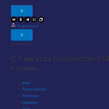
0
Поделиться
0
23.07.2026
С 1 августа посольство С
страны.
виза
Йоханнесбург
Кейптаун
Намибия
США