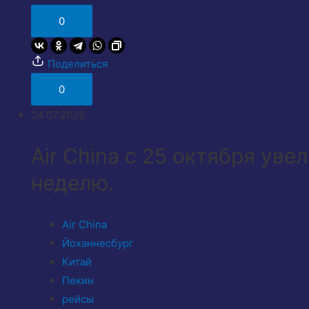
0
Поделиться
0
24.07.2026
Air China с 25 октября уве
неделю.
Air China
Йоханнесбург
Китай
Пекин
рейсы