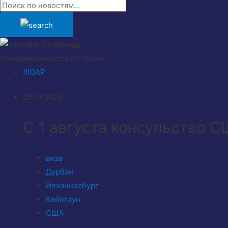
За период
Показаны новости по тегам:
#ЮАР
25.07.2026
С 1 августа консульство 
виза
Дурбан
Йоханнесбург
Кейптаун
США