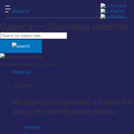
Русский
English
Новости
Español
Одесса — Знаковые новости
За период
Показаны новости по тегам:
#Одесса
18.07.2026
Из Одессы (Украина) в Кишинёв
запустят автобусные рейсы.
автобус