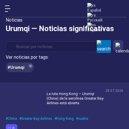
Español
Noticias
Русский
Urumqi — Noticias significativas
English
Ver noticias por tags:
#Urumqi
28.07.2026
La ruta Hong Kong – Urumqi
(China) de la aerolínea Greater Bay
Airlines está abierta.
China
Greater Bay Airlines
Hong Kong
vuelos
0