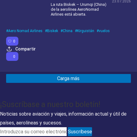
23.07.2026
La ruta Biskek – Urumqi (China)
de la aerolínea AeroNomad
Airlines está abierta.
Aero Nomad Airlines
Biskek
China
Kirguistán
vuelos
0
Compartir
0
Carga más
¡Suscríbase a nuestro boletín!
Noticias sobre aviación y viajes, información actual y útil de
países, aerolíneas y sucesos.
Suscríbese