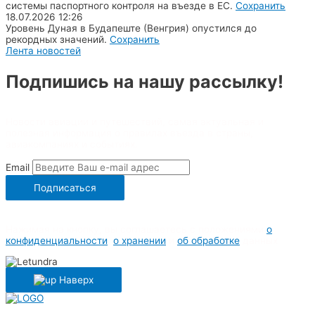
системы паспортного контроля на въезде в ЕС.
Сохранить
18.07.2026
12:26
Уровень Дуная в Будапеште (Венгрия) опустился до
рекордных значений.
Сохранить
Лента новостей
Подпишись на нашу рассылку!
Новости авиации и путешествий, самая актуальная и
полезная информация о правилах въезда в страны,
авиакомпаниях и событиях.
Email
Подписаться
Нажимая на кнопку, вы соглашаетесь с положениями
о
конфиденциальности
,
о хранении
и
об обработке
данных
Наверх