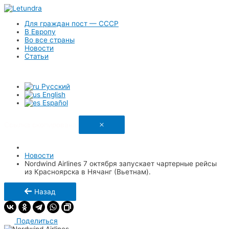
Для граждан пост — СССР
В Европу
Во все страны
Новости
Статьи
Русский
English
Español
Ссылка скопирована
Новости
Nordwind Airlines 7 октября запускает чартерные рейсы
из Красноярска в Нячанг (Вьетнам).
Назад
Поделиться