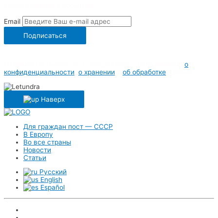
авиакомпаниях и событиях.
Email
Подписаться
Нажимая на кнопку, вы соглашаетесь с положениями
о
конфиденциальности
,
о хранении
и
об обработке
данных
Наверх
Для граждан пост — СССР
В Европу
Во все страны
Новости
Статьи
Русский
English
Español