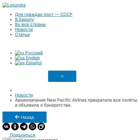
Для граждан пост — СССР
В Европу
Во все страны
Новости
Статьи
Русский
English
Español
Ссылка скопирована
Новости
Авиакомпания New Pacific Airlines прекратила все полёты
и объявила о банкротстве.
Назад
Поделиться