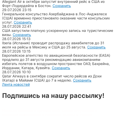
Allegiant Air в октябре запустит внутренний рейс в США из
Форт-Лодердейла в Бостон.
Сохранить
29.07.2026
23:15
Генеральное консульство Азербайджана в Лос-Анджелесе
(США) временно приостановило оказание части консульских
услуг.
Сохранить
28.07.2026
22:41
США запустили платную ускоренную запись на туристические
визы.
Сохранить
28.07.2026
15:13
Iberia (Испания) проводит распродажу авиабилетов до 31
июля на рейсы в Мексику и США до 25 августа.
Сохранить
28.07.2026
13:15
Европейское агентство по авиационной безопасности (EASA)
продлило до 31 августа рекомендацию авиакомпаниям
избегать полетов в воздушном пространстве ОАЭ, Бахрейна,
Иордании, Катара, Кувейта.
Сохранить
28.07.2026
10:10
Qatar Airways в сентябре сократит число рейсов из Дохи
(Катар) в Майами (США) до 7 в неделю.
Сохранить
Лента новостей
Подпишись на нашу рассылку!
Новости авиации и путешествий, самая актуальная и
полезная информация о правилах въезда в страны,