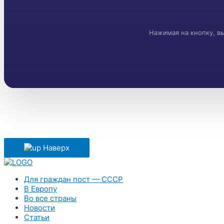
Нажимая на кнопку, в
Наверх
Для граждан пост — СССР
В Европу
Во все страны
Новости
Статьи