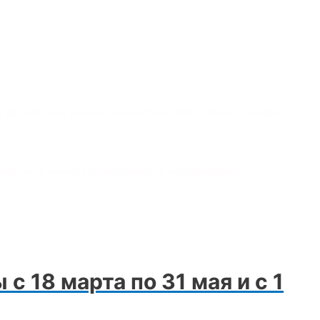
я экспертные мнения, аналитические статьи и свежие
ожет быть иным. Перепроверьте информацию
 18 марта по 31 мая и с 1