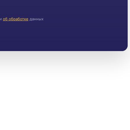
и
об обработке
данных