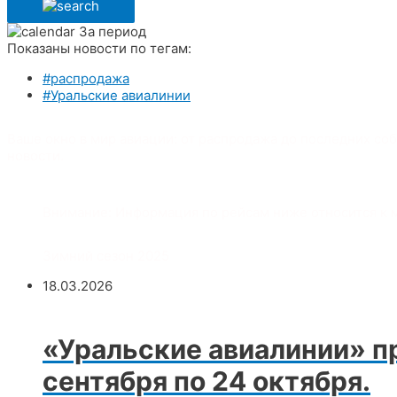
За период
Показаны новости по тегам:
#распродажа
#Уральские авиалинии
Ваше окно в мир авиации: от распродажа до последних соб
новости.
Внимание:
Информация по рейсам ниже относится к 
Зимний сезон 2025
18.03.2026
«Уральские авиалинии» пр
сентября по 24 октября.