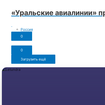
«Уральские авиалинии» пр
Россия
0
Поделиться
0
Загрузить ещё