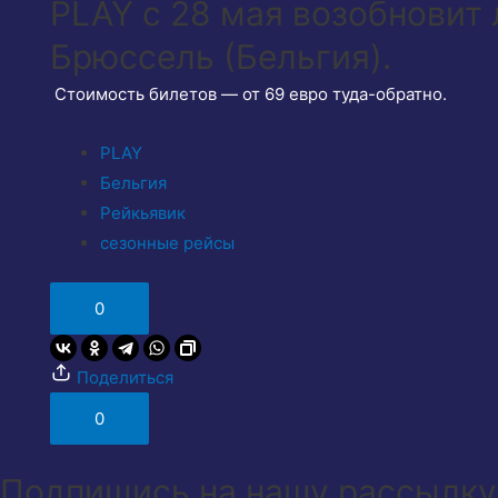
PLAY с 28 мая возобновит
Брюссель (Бельгия).
Стоимость билетов — от 69 евро туда-обратно.
PLAY
Бельгия
Рейкьявик
сезонные рейсы
0
Поделиться
0
Подпишись на нашу рассылку