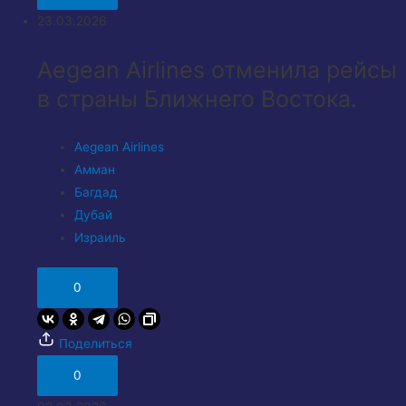
23.03.2026
Aegean Airlines отменила рейсы
в страны Ближнего Востока.
Aegean Airlines
Амман
Багдад
Дубай
Израиль
0
Поделиться
0