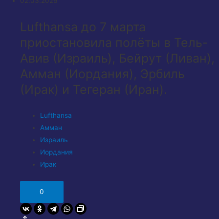
02.03.2026
Lufthansa до 7 марта
приостановила полёты в Тель-
Авив (Израиль), Бейрут (Ливан),
Амман (Иордания), Эрбиль
(Ирак) и Тегеран (Иран).
Lufthansa
Амман
Израиль
Иордания
Ирак
0