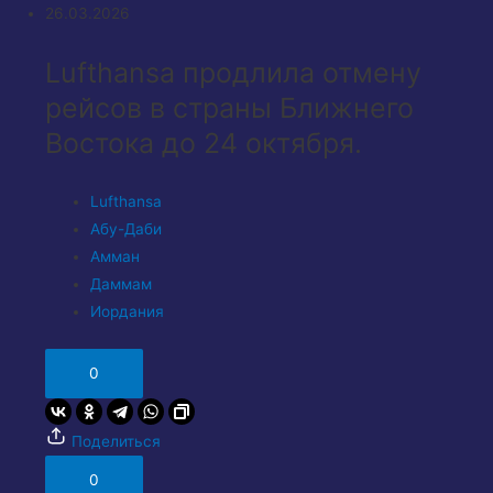
26.03.2026
Lufthansa продлила отмену
рейсов в страны Ближнего
Востока до 24 октября.
Lufthansa
Абу-Даби
Амман
Даммам
Иордания
0
Поделиться
0