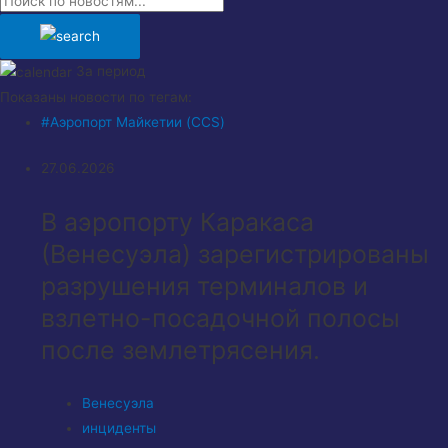
За период
Показаны новости по тегам:
#Аэропорт Майкетии (CCS)
27.06.2026
В аэропорту Каракаса
(Венесуэла) зарегистрированы
разрушения терминалов и
взлетно-посадочной полосы
после землетрясения.
Венесуэла
инциденты