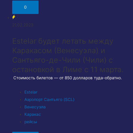
0
21.02.2023
Estelar будет летать между
Каракасом (Венесуэла) и
Сантьяго-де-Чили (Чили) с
остановкой в Лиме с 11 марта.
Стоимость билетов — от 850 долларов туда-обратно.
Estelar
Аэропорт Сантьяго (SCL)
Венесуэла
Каракас
рейсы