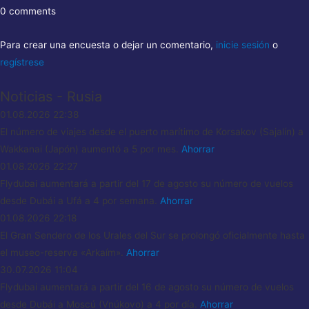
0 comments
Para crear una encuesta o dejar un comentario,
inicie sesión
o
regístrese
Noticias - Rusia
01.08.2026
22:38
El número de viajes desde el puerto marítimo de Korsakov (Sajalín) a
Wakkanai (Japón) aumentó a 5 por mes.
Ahorrar
01.08.2026
22:27
Flydubai aumentará a partir del 17 de agosto su número de vuelos
desde Dubái a Ufá a 4 por semana.
Ahorrar
01.08.2026
22:18
El Gran Sendero de los Urales del Sur se prolongó oficialmente hasta
el museo-reserva «Arkaím».
Ahorrar
30.07.2026
11:04
Flydubai aumentará a partir del 16 de agosto su número de vuelos
desde Dubái a Moscú (Vnúkovo) a 4 por día.
Ahorrar