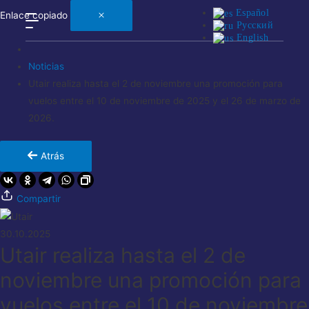
Español
Enlace copiado
Русский
English
Noticias
Utair realiza hasta el 2 de noviembre una promoción para
vuelos entre el 10 de noviembre de 2025 y el 26 de marzo de
2026.
Atrás
Compartir
30.10.2025
Utair realiza hasta el 2 de
noviembre una promoción para
vuelos entre el 10 de noviembre