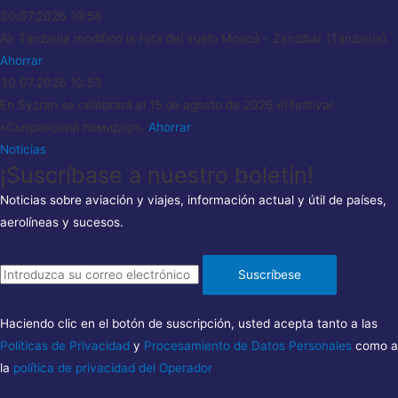
30.07.2026
10:58
Air Tanzania modificó la ruta del vuelo Moscú – Zanzíbar (Tanzania).
Ahorrar
30.07.2026
10:53
En Syzran se celebrará el 15 de agosto de 2026 el festival
«Сызранский помидор».
Ahorrar
Noticias
¡Suscríbase a nuestro boletín!
Noticias sobre aviación y viajes, información actual y útil de países,
aerolíneas y sucesos.
Suscríbese
Haciendo clic en el botón de suscripción, usted acepta tanto a las
Políticas de Privacidad
y
Procesamiento de Datos Personales
como a
la
política de privacidad del Operador