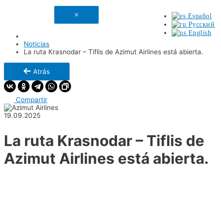
Enlace copiado
Español
Русский
English
Noticias
La ruta Krasnodar – Tiflis de Azimut Airlines está abierta.
Atrás
Compartir
19.09.2025
La ruta Krasnodar – Tiflis de
Azimut Airlines está abierta.
Los vuelos serán a partir del 23 de septiembre. Los billetes
cuestan desde 200 dólares por trayecto.