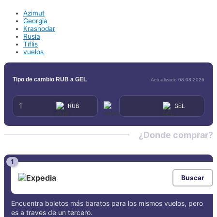
Azimut
Georgia
Krasnodar
Rusia
Tiflis
vuelos
Tipo de cambio RUB a GEL
Actualizado 08.08.2026
¿Donde comprar?
1
Buscar
Encuentra boletos más baratos para los mismos vuelos, pero
es a través de un tercero.