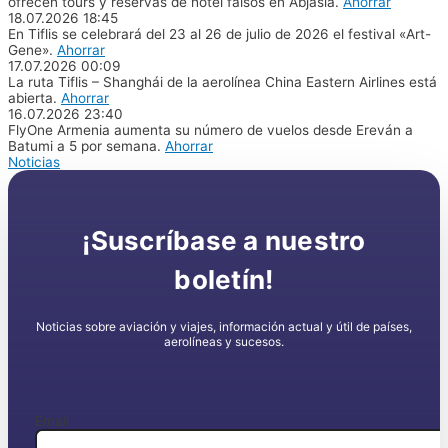
ofrecen tours y reservas de hotel falsos en Abjasia.
Ahorrar
18.07.2026
18:45
En Tiflis se celebrará del 23 al 26 de julio de 2026 el festival «Art-
Gene».
Ahorrar
17.07.2026
00:09
La ruta Tiflis – Shanghái de la aerolínea China Eastern Airlines está
abierta.
Ahorrar
16.07.2026
23:40
FlyOne Armenia aumenta su número de vuelos desde Ereván a
Batumi a 5 por semana.
Ahorrar
Noticias
¡Suscríbase a nuestro
boletín!
Noticias sobre aviación y viajes, información actual y útil de países,
aerolíneas y sucesos.
Email