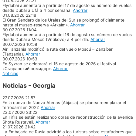
01.08.2026
22:27
Flydubai aumentará a partir del 17 de agosto su número de vuelos
desde Dubái a Ufá a 4 por semana.
Ahorrar
01.08.2026
22:18
El Gran Sendero de los Urales del Sur se prolongó oficialmente
hasta el museo-reserva «Arkaím».
Ahorrar
30.07.2026
11:04
Flydubai aumentará a partir del 16 de agosto su número de vuelos
desde Dubái a Moscú (Vnúkovo) a 4 por día.
Ahorrar
30.07.2026
10:58
Air Tanzania modificó la ruta del vuelo Moscú – Zanzíbar
(Tanzania).
Ahorrar
30.07.2026
10:53
En Syzran se celebrará el 15 de agosto de 2026 el festival
«Сызранский помидор».
Ahorrar
Noticias
Noticias - Georgia
27.07.2026
21:57
En la cueva de Nueva Atenas (Abjasia) se planea reemplazar el
ferrocarril en 2027.
Ahorrar
23.07.2026
23:22
En Tiflis se están realizando obras de reconstrucción de la avenida
Shota Rustaveli.
Ahorrar
21.07.2026
21:42
La Embajada de Rusia advirtió a los turistas sobre estafadores que