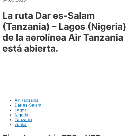
04.09.2025
La ruta Dar es-Salam
(Tanzania) – Lagos (Nigeria)
de la aerolínea Air Tanzania
está abierta.
Los vuelos serán 3 veces por semana a partir del 19 de
septiembre, y la duración del vuelo será de 5 horas y 30 minutos.
Los billetes cuestan desde 350 dólares ida y vuelta.
Air Tanzania
Dar es-Salam
Lagos
Nigeria
Tanzania
vuelos