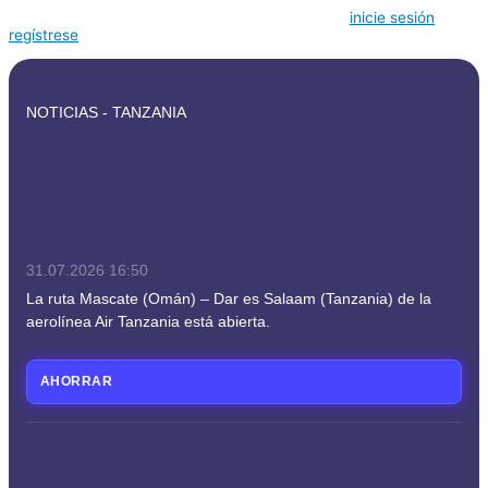
Para crear una encuesta o dejar un comentario,
inicie sesión
o
regístrese
NOTICIAS - TANZANIA
31.07.2026
16:50
La ruta Mascate (Omán) – Dar es Salaam (Tanzania) de la
aerolínea Air Tanzania está abierta.
AHORRAR