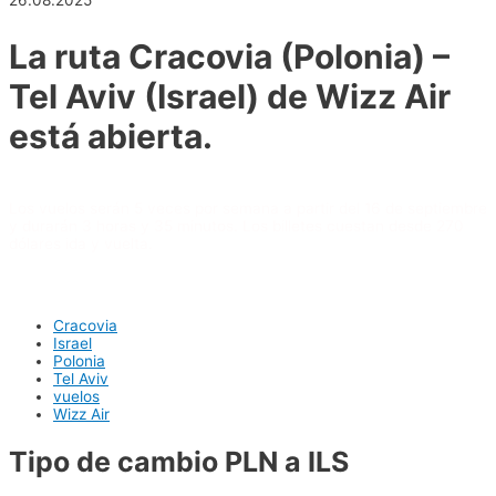
26.08.2025
La ruta Cracovia (Polonia) –
Tel Aviv (Israel) de Wizz Air
está abierta.
Los vuelos serán 5 veces por semana a partir del 16 de septiembre
y durarán 3 horas y 35 minutos. Los billetes cuestan desde 270
dólares ida y vuelta.
Cracovia
Israel
Polonia
Tel Aviv
vuelos
Wizz Air
Tipo de cambio PLN a ILS