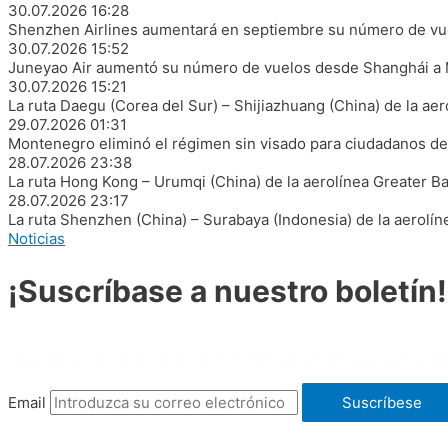
30.07.2026
16:28
Shenzhen Airlines aumentará en septiembre su número de vu
30.07.2026
15:52
Juneyao Air aumentó su número de vuelos desde Shanghái a 
30.07.2026
15:21
La ruta Daegu (Corea del Sur) – Shijiazhuang (China) de la aero
29.07.2026
01:31
Montenegro eliminó el régimen sin visado para ciudadanos de 
28.07.2026
23:38
La ruta Hong Kong – Urumqi (China) de la aerolínea Greater Bay
28.07.2026
23:17
La ruta Shenzhen (China) – Surabaya (Indonesia) de la aerolín
Noticias
¡Suscríbase a nuestro boletín!
Noticias sobre aviación y viajes, información actual y útil de p
Email
Suscríbese