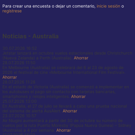
Para crear una encuesta o dejar un comentario,
inicie sesión
o
regístrese
Noticias - Australia
30.07.2026
16:52
Jetstar lanzará en octubre vuelos estacionales desde Christchurch
(Nueva Zelanda) a Perth (Australia).
Ahorrar
28.07.2026
11:50
En Melbourne (Australia) se celebrará del 6 al 23 de agosto de
2026 el festival de cine «Melbourne International Film Festival».
Ahorrar
28.07.2026
11:28
En el estado de Victoria (Australia) se comenzó a implementar en
los autobuses el pago sin contacto con tarjetas bancarias,
smartphones y relojes inteligentes.
Ahorrar
25.07.2026
13:00
En Australia, el 27 de julio se llevará a cabo una prueba nacional
del sistema de alerta AusAlert.
Ahorrar
23.07.2026
10:57
Air Niugini aumentará a partir del 30 de octubre su número de
vuelos por la ruta Puerto Moresby (Papúa Nueva Guinea) – Sídney
(Australia) a 4 por semana.
Ahorrar
17.07.2026
14:23