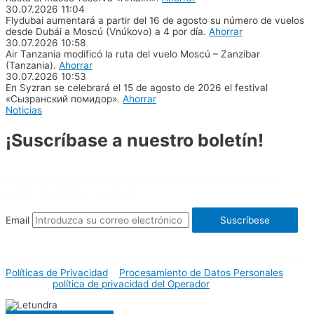
30.07.2026
11:04
Flydubai aumentará a partir del 16 de agosto su número de vuelos
desde Dubái a Moscú (Vnúkovo) a 4 por día.
Ahorrar
30.07.2026
10:58
Air Tanzania modificó la ruta del vuelo Moscú – Zanzíbar
(Tanzania).
Ahorrar
30.07.2026
10:53
En Syzran se celebrará el 15 de agosto de 2026 el festival
«Сызранский помидор».
Ahorrar
Noticias
¡Suscríbase a nuestro boletín!
Noticias sobre aviación y viajes, información actual y útil de
países, aerolíneas y sucesos.
Email
Suscríbese
Haciendo clic en el botón de suscripción, usted acepta tanto a las
Políticas de Privacidad
y
Procesamiento de Datos Personales
como a la
política de privacidad del Operador