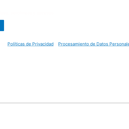
aíses, aerolíneas y sucesos.
 las
Políticas de Privacidad
y
Procesamiento de Datos Personal
ículos