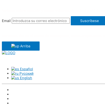
Noticias sobre aviación y viajes, información actual y útil de p
Email
Suscríbese
Haciendo clic en el botón de suscripción, usted acepta tanto a
Arriba
En Europa
En todo el mundo
Noticias
Art
Español
Русский
English