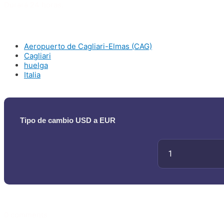
Durará 24 horas.
Aeropuerto de Cagliari-Elmas (CAG)
Cagliari
huelga
Italia
Tipo de cambio USD a EUR
0 comments