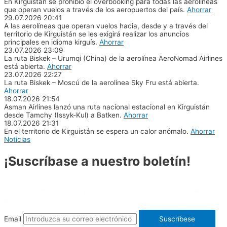
En Kirguistán se prohibió el overbooking para todas las aerolíneas
que operan vuelos a través de los aeropuertos del país.
Ahorrar
29.07.2026
20:41
A las aerolíneas que operan vuelos hacia, desde y a través del
territorio de Kirguistán se les exigirá realizar los anuncios
principales en idioma kirguís.
Ahorrar
23.07.2026
23:09
La ruta Biskek – Urumqi (China) de la aerolínea AeroNomad Airlines
está abierta.
Ahorrar
23.07.2026
22:27
La ruta Biskek – Moscú de la aerolínea Sky Fru está abierta.
Ahorrar
18.07.2026
21:54
Asman Airlines lanzó una ruta nacional estacional en Kirguistán
desde Tamchy (Issyk-Kul) a Batken.
Ahorrar
18.07.2026
21:31
En el territorio de Kirguistán se espera un calor anómalo.
Ahorrar
Noticias
¡Suscríbase a nuestro boletín!
Noticias sobre aviación y viajes, información actual y útil de
países, aerolíneas y sucesos.
Email
Suscríbese