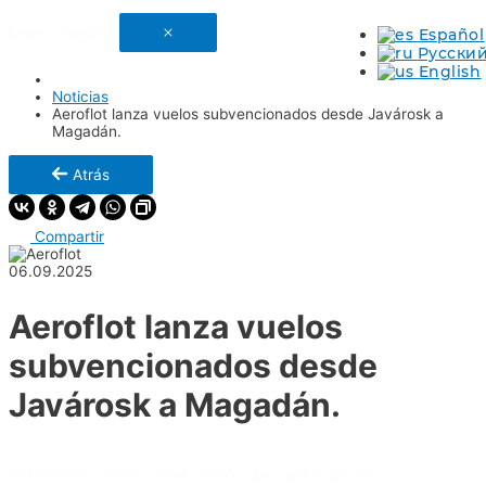
Enlace copiado
Español
Русски
English
Noticias
Aeroflot lanza vuelos subvencionados desde Javárosk a
Magadán.
Atrás
Compartir
06.09.2025
Aeroflot lanza vuelos
subvencionados desde
Javárosk a Magadán.
Los billetes cuestan desde 7500 rublos por trayecto.