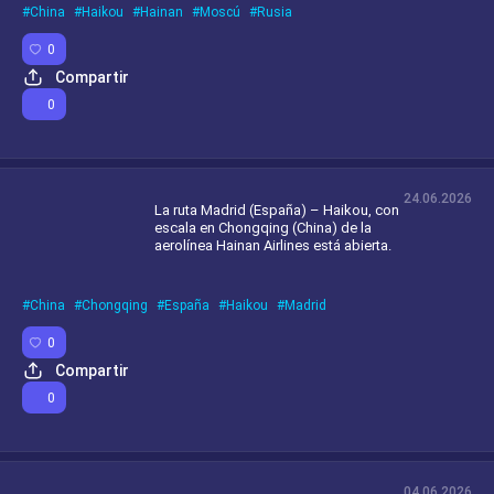
China
Haikou
Hainan
Moscú
Rusia
0
Compartir
0
24.06.2026
La ruta Madrid (España) – Haikou, con
escala en Chongqing (China) de la
aerolínea Hainan Airlines está abierta.
China
Chongqing
España
Haikou
Madrid
0
Compartir
0
04.06.2026