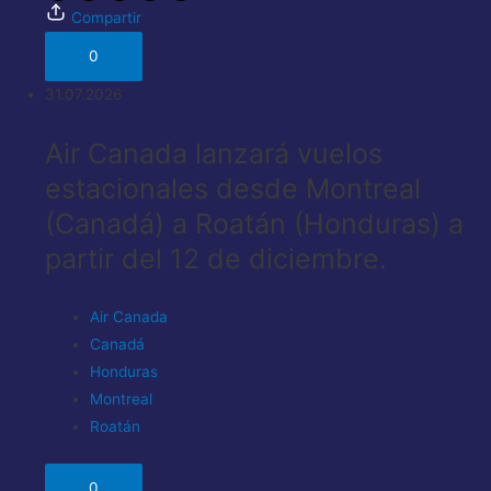
Compartir
0
31.07.2026
Air Canada lanzará vuelos
estacionales desde Montreal
(Canadá) a Roatán (Honduras) a
partir del 12 de diciembre.
Air Canada
Canadá
Honduras
Montreal
Roatán
0