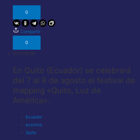
0
Compartir
0
31.07.2026
En Quito (Ecuador) se celebrará
del 7 al 9 de agosto el festival de
mapping «Quito, Luz de
América».
Ecuador
eventos
Quito