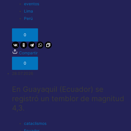
eventos
Lima
Perú
0
Compartir
0
28.07.2026
En Guayaquil (Ecuador) se
registró un temblor de magnitud
4,3.
cataclismos
Ecuador