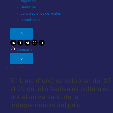
Argentina
Bariloche
cancelaciones de vuelos
cataclismos
0
Compartir
0
28.07.2026
En Lima (Perú) se celebran del 27
al 29 de julio festivales culturales
por el aniversario de la
independencia del país.