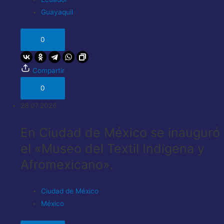
Guayaquil
0
Compartir
0
28.07.2026
En Ciudad de México se inauguró
el «Museo del Textil Indígena y
Afromexicano».
Ciudad de México
México