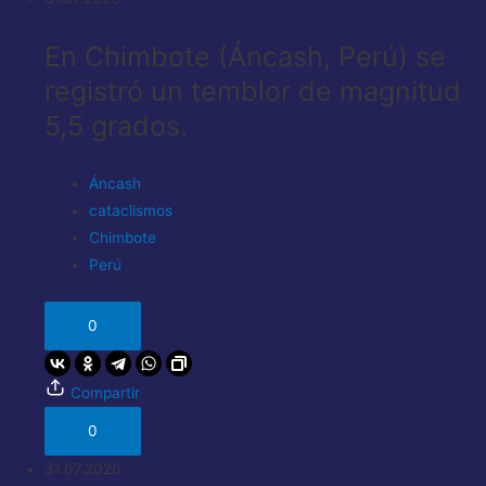
En Chimbote (Áncash, Perú) se
registró un temblor de magnitud
5,5 grados.
Áncash
cataclismos
Chimbote
Perú
0
Compartir
0
31.07.2026