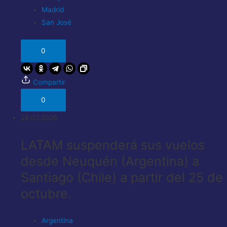
Madrid
San José
0
Compartir
0
28.07.2026
LATAM suspenderá sus vuelos
desde Neuquén (Argentina) a
Santiago (Chile) a partir del 25 de
octubre.
Argentina