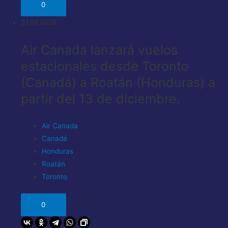
0
31.07.2026
Air Canada lanzará vuelos
estacionales desde Toronto
(Canadá) a Roatán (Honduras) a
partir del 13 de diciembre.
Air Canada
Canadá
Honduras
Roatán
Toronto
0