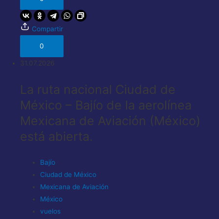
Compartir
0
31.07.2026
La ruta nacional Ciudad de
México – Bajío de la aerolínea
Mexicana de Aviación (México)
está abierta.
Bajío
Ciudad de México
Mexicana de Aviación
México
vuelos