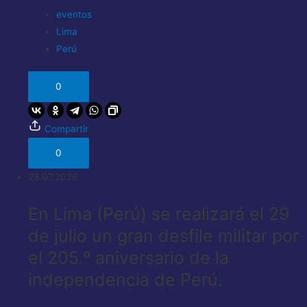
eventos
Lima
Perú
0
Compartir
0
28.07.2026
En Lima (Perú) se realizará el 29
de julio un gran desfile militar por
el 205.º aniversario de la
independencia de Perú.