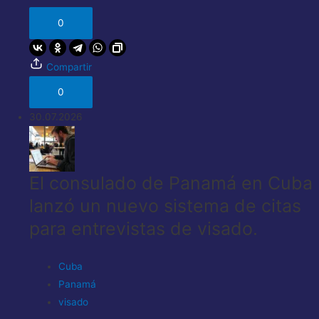
0
Compartir
0
30.07.2026
El consulado de Panamá en Cuba
lanzó un nuevo sistema de citas
para entrevistas de visado.
Cuba
Panamá
visado