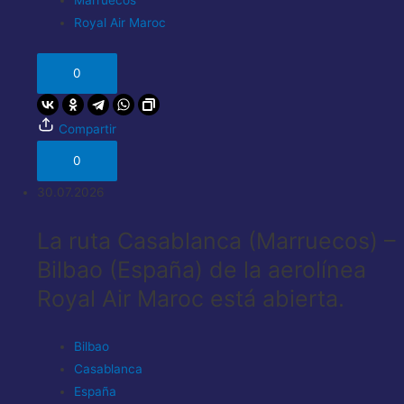
Marruecos
Royal Air Maroc
0
Compartir
0
30.07.2026
La ruta Casablanca (Marruecos) –
Bilbao (España) de la aerolínea
Royal Air Maroc está abierta.
Bilbao
Casablanca
España