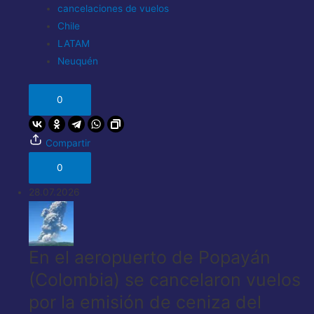
cancelaciones de vuelos
Chile
LATAM
Neuquén
0
Compartir
0
28.07.2026
En el aeropuerto de Popayán
(Colombia) se cancelaron vuelos
por la emisión de ceniza del