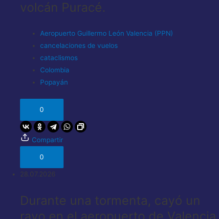
volcán Puracé.
Aeropuerto Guillermo León Valencia (PPN)
cancelaciones de vuelos
cataclismos
Colombia
Popayán
0
Compartir
0
28.07.2026
Durante una tormenta, cayó un
rayo en el aeropuerto de Valencia