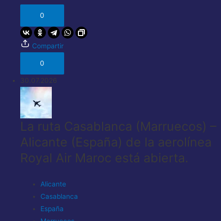
0
Compartir
0
30.07.2026
La ruta Casablanca (Marruecos) –
Alicante (España) de la aerolínea
Royal Air Maroc está abierta.
Alicante
Casablanca
España