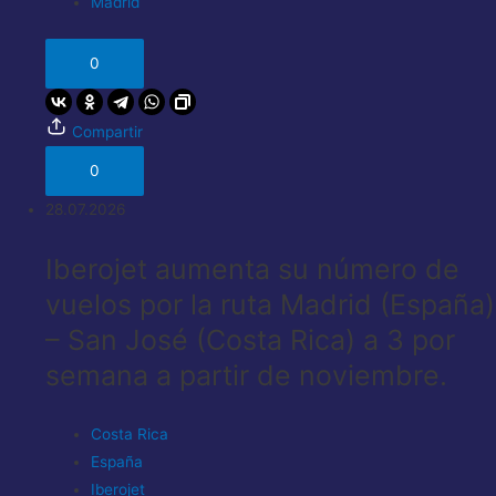
Madrid
0
Compartir
0
28.07.2026
Iberojet aumenta su número de
vuelos por la ruta Madrid (España)
– San José (Costa Rica) a 3 por
semana a partir de noviembre.
Costa Rica
España
Iberojet