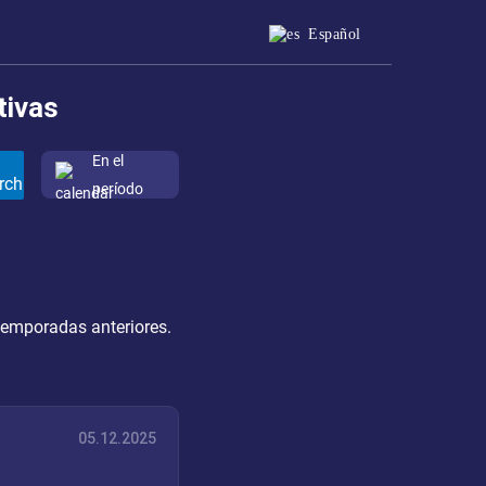
Español
tivas
En el
período
 temporadas anteriores.
05.12.2025
a