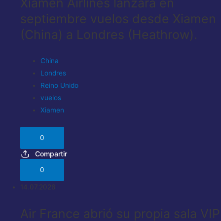
Xiamen Airlines lanzará en
septiembre vuelos desde Xiamen
(China) a Londres (Heathrow).
China
Londres
Reino Unido
vuelos
Xiamen
0
Compartir
0
14.07.2026
Air France abrió su propia sala VIP