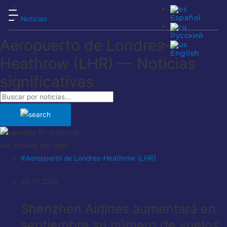
Español
Noticias
Русский
Aeropuerto de Londres-
English
Heathrow (LHR) — Noticias
significativas
En el período
Ver noticias por tags:
#Aeropuerto de Londres-Heathrow (LHR)
30.07.2026
Shenzhen Airlines aumentará en
septiembre su número de vuelos