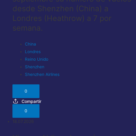
desde Shenzhen (China) a
Londres (Heathrow) a 7 por
semana.
China
Londres
Reino Unido
Shenzhen
Shenzhen Airlines
0
Compartir
0
18.07.2026